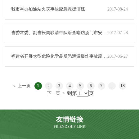
我市举办加油站火灾事故应急救援演练
2017-08-24
省委常委、副省长周联清带队暗查暗访厦门市安全
2017-07-28
生产工作
福建省开展大型危险化学品反恐泄漏爆炸事故应急
2017-06-27
救援演练
<
上一页
1
2
3
4
5
6
7
...
18
到第
页
下一页
>
友情链接
FRIENDSHIP LINK